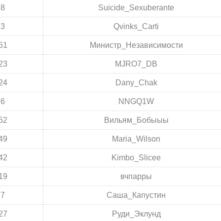
:8
Suicide_Sexuberante
23
Qvinks_Carti
51
Министр_Независимости
23
MJRO7_DB
24
Dany_Chak
:6
NNGQ1W
52
Вильям_Бобыыы
49
Maria_Wilson
42
Kimbo_Slicee
19
вчпарры
:7
Саша_Капустин
27
Руди_Эклунд