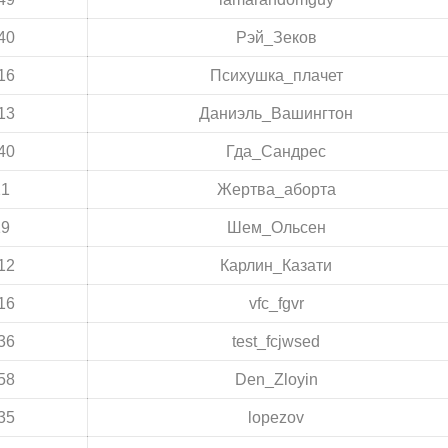
40
Рэй_Зеков
16
Психушка_плачет
13
Даниэль_Вашингтон
40
Гда_Сандрес
21
Жертва_аборта
19
Шем_Ольсен
12
Карлин_Казати
16
vfc_fgvr
36
test_fcjwsed
58
Den_Zloyin
35
lopezov