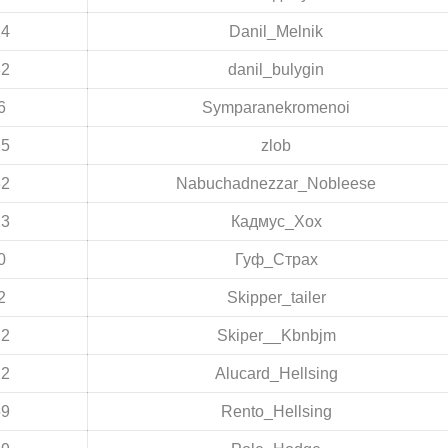
14
Danil_Melnik
32
danil_bulygin
6
Symparanekromenoi
25
zlob
32
Nabuchadnezzar_Nobleese
23
Кадмус_Хох
0
Гуф_Страх
2
Skipper_tailer
12
Skiper__Kbnbjm
22
Alucard_Hellsing
59
Rento_Hellsing