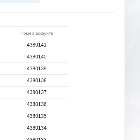
Номер аккаунта
4380141
4380140
4380139
4380138
4380137
4380136
4380135
4380134
4380133