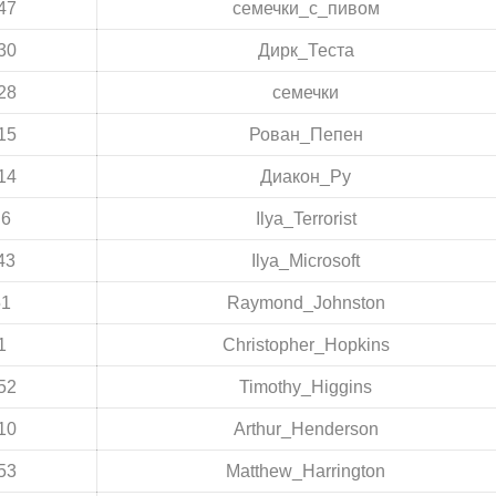
47
семечки_с_пивом
30
Дирк_Теста
28
семечки
15
Рован_Пепен
14
Диакон_Ру
:6
Ilya_Terrorist
43
Ilya_Microsoft
51
Raymond_Johnston
1
Christopher_Hopkins
52
Timothy_Higgins
10
Arthur_Henderson
53
Matthew_Harrington