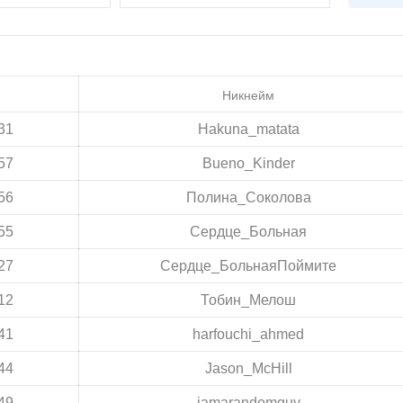
Никнейм
31
Hakuna_matata
57
Bueno_Kinder
56
Полина_Соколова
55
Сердце_Больная
27
Сердце_БольнаяПоймите
12
Тобин_Мелош
41
harfouchi_ahmed
44
Jason_McHill
49
iamarandomguy