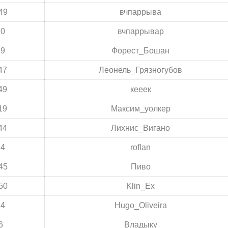
49
вчпаррыва
:0
вчпаррывар
:9
Форест_Бошан
47
Леонель_Грязногубов
49
кееек
19
Максим_уолкер
44
Лихнис_Вигано
34
roflan
45
Пиво
50
Klin_Ex
54
Hugo_Oliveira
6
Владыку