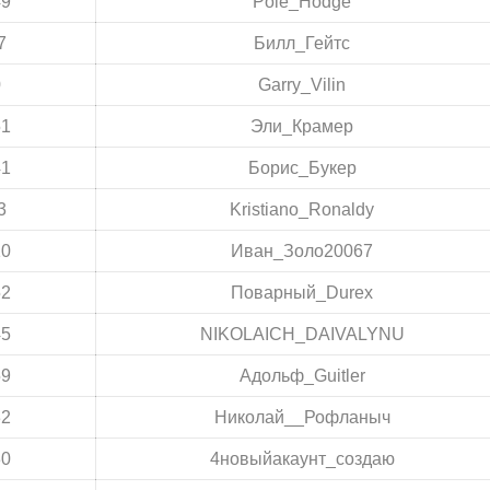
49
Pole_Hodge
7
Билл_Гейтс
0
Garry_Vilin
51
Эли_Крамер
41
Борис_Букер
3
Kristiano_Ronaldy
10
Иван_Золо20067
52
Поварный_Durex
45
NIKOLAICH_DAIVALYNU
59
Адольф_Guitler
32
Николай__Рофланыч
30
4новыйакаунт_создаю